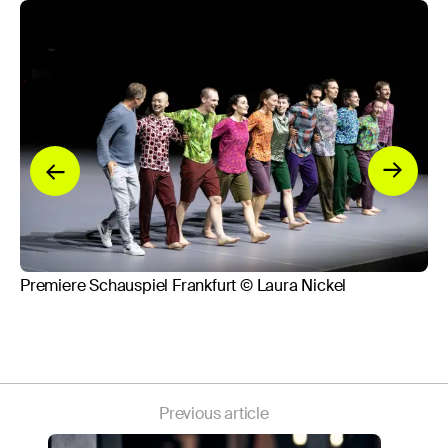
Pl
Premiere Schauspiel Frankfurt © Laura Nickel
Me
Previous article