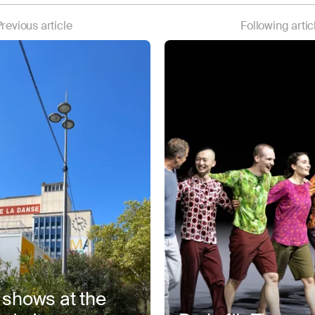
revious article
Following artic
 shows at the