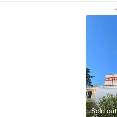
P
Sold out