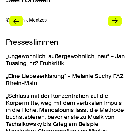
© Dominik Mentzos
© 
Pressestimmen
„ungewöhnlich, außergewöhnlich, neu“ – Jan
Tussing, hr2 Frühkritik
„Eine Liebeserklärung“ – Melanie Suchy, FAZ
Rhein-Main
„Schluss mit der Konzentration auf die
Körpermitte, weg mit dem vertikalen Impuls
in die Höhe. Mandafounis lässt die Methode
buchstabieren, bevor er sie zu Musik von
Tschaikowsky bis Grieg am Beispiel
klassischer Choreografien von Marius