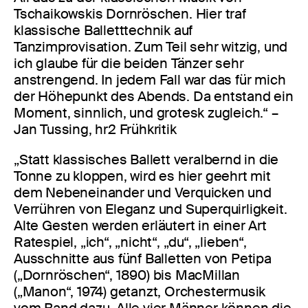
Tschaikowskis Dornröschen. Hier traf
klassische Balletttechnik auf
Tanzimprovisation. Zum Teil sehr witzig, und
ich glaube für die beiden Tänzer sehr
anstrengend. In jedem Fall war das für mich
der Höhepunkt des Abends. Da entstand ein
Moment, sinnlich, und grotesk zugleich.“ –
Jan Tussing, hr2 Frühkritik
„Statt klassisches Ballett veralbernd in die
Tonne zu kloppen, wird es hier geehrt mit
dem Nebeneinander und Verquicken und
Verrühren von Eleganz und Superquirligkeit.
Alte Gesten werden erläutert in einer Art
Ratespiel, „ich“, „nicht“, „du“, „lieben“,
Ausschnitte aus fünf Balletten von Petipa
(„Dornröschen“, 1890) bis MacMillan
(„Manon“, 1974) getanzt, Orchestermusik
vom Band dazu. Alle vier Männer können die