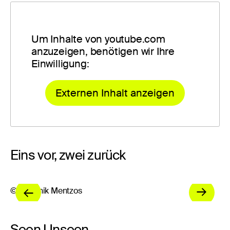
Um Inhalte von youtube.com
anzuzeigen, benötigen wir Ihre
Einwilligung:
Externen Inhalt anzeigen
Eins vor, zwei zurück
© Dominik Mentzos
© 
Seen Unseen