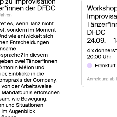
 zu Improvisation
er*innen der DFDC
Workshop 
Improvisat
Jahren
Tänzer*in
et es, wenn Tanz nicht
 ist, sondern im Moment
DFDC 
nd wie entwickelt sich
24.09. — 
anen Entscheidungen
insame
4 x donnerst
sprache? In diesem
20:00 Uhr
eben zwei Tänzer*innen
Frankfurt
Antonin Mélon und
er, Einblicke in die
Anmeldung ab 1
ionspraxis der Company.
von der Arbeitsweise
s Mandafounis erforschen
sam, wie Bewegung,
n und Situationen
r im Augenblick