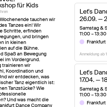
shop für Kids
Let's Dan
ahren
26.09. — 
 Wochenende tauchen wir
 des Tanzes ein! Wir
Samstag & S
e Schritte, erfinden
11:00 – 13:30
egungen, und bringen
Frankfurt
n in kleinen
ien auf die Bühne.
nd Spaß an Bewegung
Anmeldung ab 1
ei im Vordergrund.
 trainieren wir
hl, Koordination und
Let's Dan
Und wir entdecken, was
17.04. — 
scher Tanz eigentlich ist:
hen Tanzstücke? Wie
Samstag & S
ofessionelle
11:00 – 13:30
en? Und was macht die
Frankfurt
ankfurt Dance Company