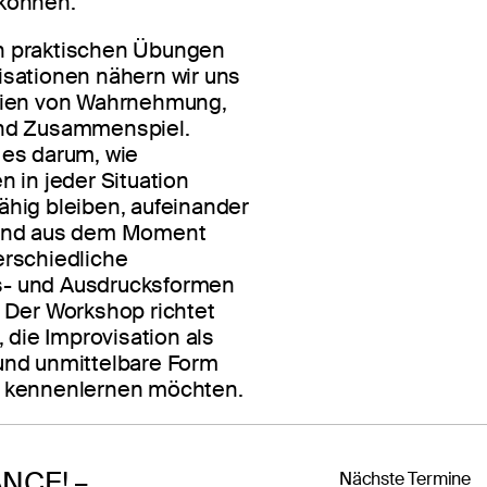
können.
 praktischen Übungen
isationen nähern wir uns
pien von Wahrnehmung,
nd Zusammenspiel.
 es darum, wie
n in jeder Situation
ähig bleiben, aufeinander
 und aus dem Moment
erschiedliche
- und Ausdrucksformen
 Der Workshop richtet
, die Improvisation als
und unmittelbare Form
 kennenlernen möchten.
ANCE! –
Nächste Termine