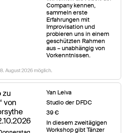
Company kennen, 
sammeln erste 
Erfahrungen mit 
Improvisation und 
probieren uns in einem 
geschützten Rahmen 
aus – unabhängig von 
Vorkenntnissen.
8. August 2026 möglich.
zu 
Yan Leiva
 von 
Studio der DFDC
orsythe
39 €
22.10.2026
In diesem zweitägigen 
Workshop gibt Tänzer 
Donnerstag, 