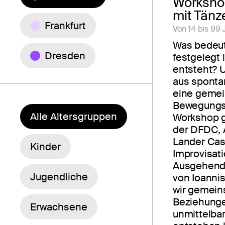
Workshop
mit Tänz
Frankfurt
Von 14 bis 99 
Was bedeut
Dresden
festgelegt
entsteht? U
aus spont
eine geme
Bewegungs
Alle Altersgruppen
Workshop g
der DFDC, 
Lander Casi
Kinder
Improvisat
Ausgehend 
Jugendliche
von Ioanni
wir gemein
Beziehunge
Erwachsene
unmittelba