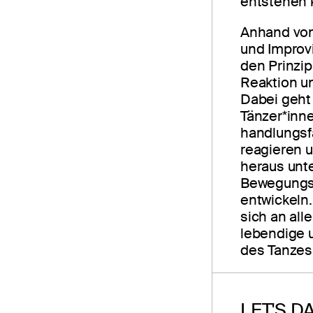
entstehen 
Anhand von
und Improv
den Prinzi
Reaktion u
Dabei geht
Tänzer*inne
handlungsf
reagieren
heraus unt
Bewegungs
entwickeln.
sich an alle
lebendige 
des Tanzes
LET'S D