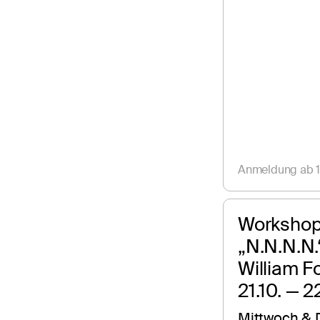
Anmeldung ab 1
Workshop 
„N.N.N.N.“
William F
21.10. — 
Mittwoch & 