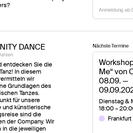
ers?
Anmeldung ab 0
ITY DANCE
Nächste Termine
Jahren
Workshop 
d entdecken Sie die
Me“ von Cy
Tanz! In diesem
ermitteln wir
08.09. — 
ne Grundlagen des
09.09.20
ischen Tanzes.
nkt für unsere
Dienstag & M
e und künstlerische
18:00 – 20:0
sreise sind die
Frankfurt
en der Company. Wir
 in die jeweiligen