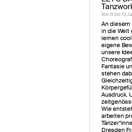
Tanzwork
Von 8 bis 12 J
An diesem
in die Welt
lernen cool
eigene Bew
unsere Idee
Choreograf
Fantasie u
stehen dab
Gleichzeitig
Körpergefü
Ausdruck. 
zeitgenössi
Wie entste
arbeiten pr
Tänzer*inn
Dresden Fr