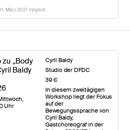
1. März 2027 möglich.
zu „Body 
Cyril Baldy
ril Baldy 
Studio der DFDC
39 €
26
In diesem zweitägigen 
Workshop liegt der Fokus 
ittwoch, 
auf der 
0 Uhr
Bewegungssprache von 
Cyril Baldy, 
Gastchoreograf in der 