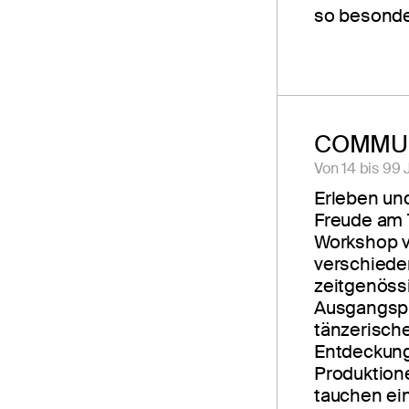
so besond
COMMUN
Von 14 bis 99 
Erleben un
Freude am 
Workshop v
verschiede
zeitgenöss
Ausgangspu
tänzerisch
Entdeckung
Produktion
tauchen ein