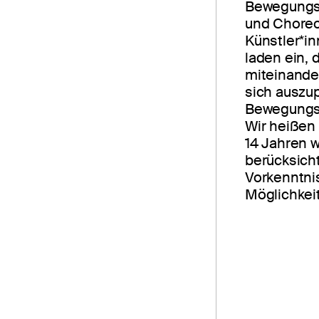
Bewegungs
und Choreog
Künstler*i
laden ein,
miteinander
sich auszu
Bewegungss
Wir heißen 
14 Jahren 
berücksich
Vorkenntni
Möglichkei