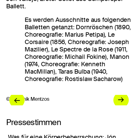
Ballett.
Es werden Ausschnitte aus folgenden
Balletten getanzt: Dornröschen (1890,
Choreografie: Marius Petipa), Le
Corsaire (1856, Choreografie: Joseph
Mazilier), Le Spectre de la Rose (1911,
Choreografie: Michail Fokine), Manon
(1974, Choreografie: Kenneth
MacMillan), Taras Bulba (1940,
Choreografie: Rostislaw Sacharow)
© Dominik Mentzos
© 
Pressestimmen
„Was für eine Körperbeherrschung: Jón